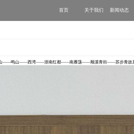
首页
关于我们
新闻动态
（朝阳山——鸣山——西湾——浙南红都——南雁荡——顺溪青街——苏步青